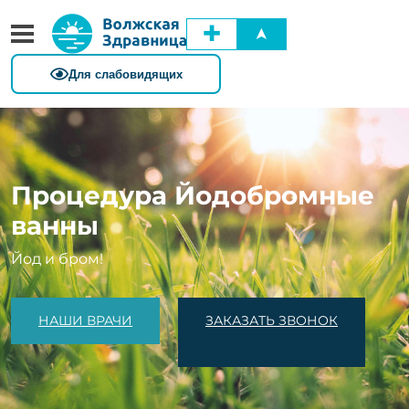
✚
➤
Процедура Йодобромные
ванны
Йод и бром!
НАШИ ВРАЧИ
ЗАКАЗАТЬ ЗВОНОК