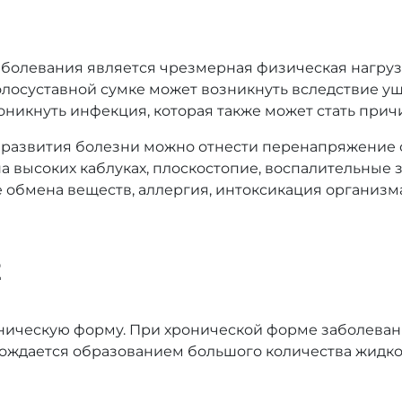
аболевания является чрезмерная физическая нагру
олосуставной сумке может возникнуть вследствие у
оникнуть инфекция, которая также может стать прич
азвития болезни можно отнести перенапряжение су
а высоких каблуках, плоскостопие, воспалительные
 обмена веществ, аллергия, интоксикация организм
Е
ническую форму. При хронической форме заболеван
ждается образованием большого количества жидкос