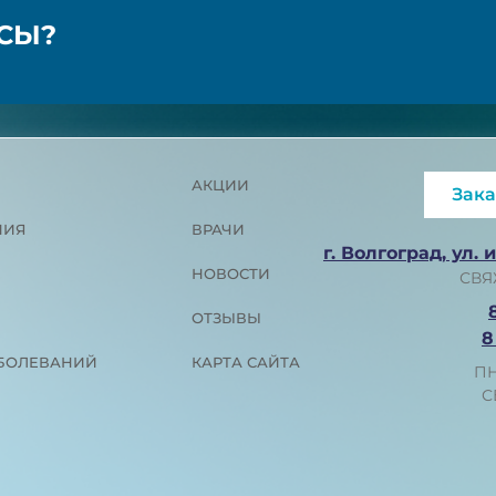
ОСЫ?
АКЦИИ
Зака
ПИЯ
ВРАЧИ
г. Волгоград, ул. 
НОВОСТИ
СВЯ
ОТЗЫВЫ
8
АБОЛЕВАНИЙ
КАРТА САЙТА
ПН
С