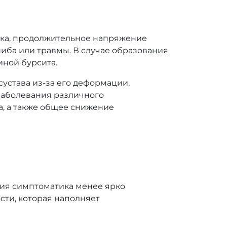
зка, продолжительное напряжение
шиба или травмы. В случае образования
иной бурсита.
става из-за его деформации,
 заболевания различного
а, а также общее снижение
ия симптоматика менее ярко
ти, которая наполняет