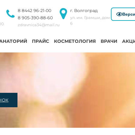
8 8442 96-21-00
г. Волгоград
Верси
8 905-390-88-60
ул. им. Грамши, дом
6
:00
zdravnica34@mail.ru
АНАТОРИЙ
ПРАЙС
КОСМЕТОЛОГИЯ
ВРАЧИ
АКЦ
НОК