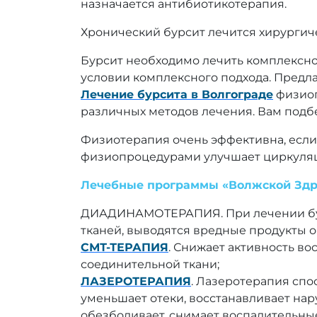
назначается антибиотикотерапия.
Хронический бурсит лечится хирургич
Бурсит необходимо лечить комплексно
условии комплексного подхода. Предл
Лечение бурсита в Волгограде
физиоп
различных методов лечения. Вам подбе
Физиотерапия очень эффективна, если
физиопроцедурами улучшает циркуляц
Лечебные программы «Волжской Здр
ДИАДИНАМОТЕРАПИЯ. При лечении бурс
тканей, выводятся вредные продукты 
СМТ-ТЕРАПИЯ
. Снижает активность в
соединительной ткани;
ЛАЗЕРОТЕРАПИЯ
. Лазеротерапия спо
уменьшает отеки, восстанавливает на
обезболивает, снимает воспалительные 