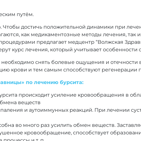
еским путём.
. Чтобы достичь положительной динамики при лече
агаются, как медикаментозные методы лечения, так 
роцедурами предлагает медцентр “Волжская Здравни
рут курс лечения, который учитывает особенности 
 необходимо снять болевые ощущения и отечности в
ию крови и тем самым способствуют регенерации п
авницы» по лечению бурсита:
ита происходит усиление кровообращения в облас
обмена веществ
оспаления и аутоиммунных реакций. При лечении су
собна во много раз усилить обмен веществ. Заставл
рушенное кровообращение, способствует образовани
процессы и т. п.