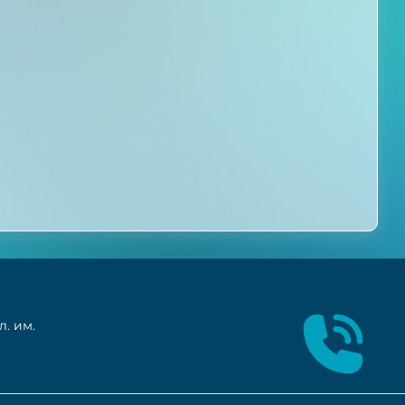
. им.