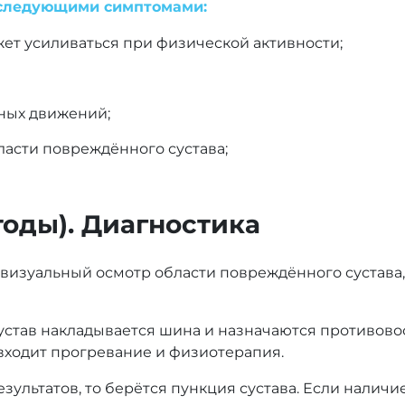
я следующими симптомами:
ожет усиливаться при физической активности;
ных движений;
асти повреждённого сустава;
тоды). Диагностика
 визуальный осмотр области повреждённого сустава,
а сустав накладывается шина и назначаются против
входит прогревание и физиотерапия.
зультатов, то берётся пункция сустава. Если наличи