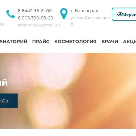
8 8442 96-21-00
г. Волгоград
Верси
8 905-390-88-60
ул. им. Грамши, дом
6
:00
zdravnica34@mail.ru
АНАТОРИЙ
ПРАЙС
КОСМЕТОЛОГИЯ
ВРАЧИ
АКЦ
ий
НОК