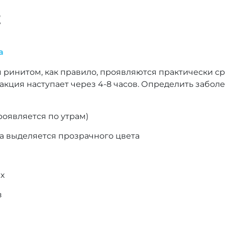
Е
а
ринитом, как правило, проявляются практически сра
акция наступает через 4-8 часов. Определить забо
роявляется по утрам)
са выделяется прозрачного цвета
ах
з