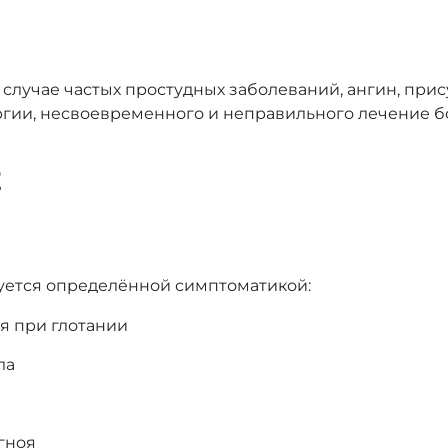
 случае частых простудных заболеваний, ангин, при
гии, несвоевременного и неправильного лечение б
Е
уется определённой симптоматикой:
я при глотании
ла
гноя