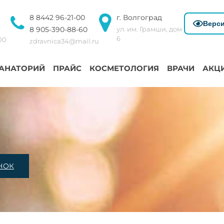
8 8442 96-21-00
г. Волгоград
Верси
8 905-390-88-60
ул. им. Грамши, дом
6
:00
zdravnica34@mail.ru
АНАТОРИЙ
ПРАЙС
КОСМЕТОЛОГИЯ
ВРАЧИ
АКЦ
НОК