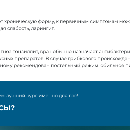
т хроническую форму, к первичным симптомам может
я слабость, ларингит.
иагноз тонзиллит, врач обычно назначает антибактер
сных препаратов. В случае грибкового происхожде
ьному рекомендован постельный режим, обильное пи
м лучший курс именно для вас!
ОСЫ?