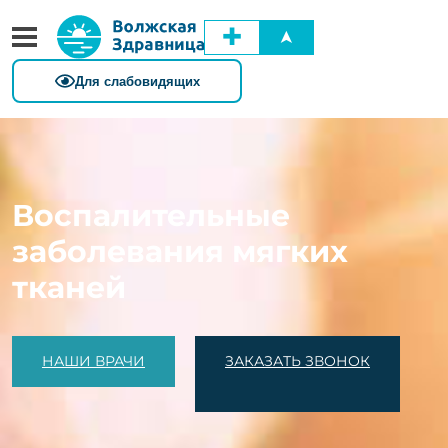
✚
➤
Воспалительные
заболевания мягких
тканей
НАШИ ВРАЧИ
ЗАКАЗАТЬ ЗВОНОК