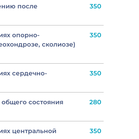
ению после
350
иях опорно-
350
еохондрозе, сколиозе)
иях сердечно-
350
 общего состояния
280
иях центральной
350