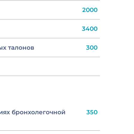
2000
3400
ых талонов
300
иях бронхолегочной
350