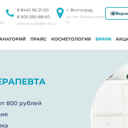
8 8442 96-21-00
г. Волгоград
Верси
8 905-390-88-60
ул. им. Грамши, дом
6
:00
zdravnica34@mail.ru
АНАТОРИЙ
ПРАЙС
КОСМЕТОЛОГИЯ
ВРАЧИ
АКЦ
ЕРАПЕВТА
т 800 рублей
пия
ика