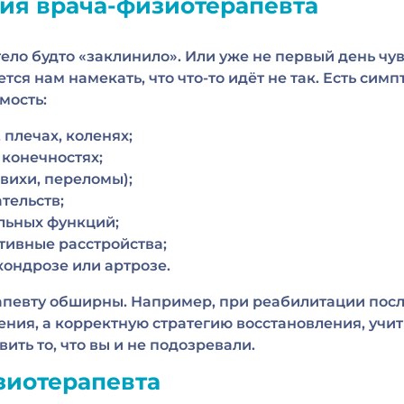
ция врача-физиотерапевта
тело будто «заклинило». Или уже не первый день ч
тся нам намекать, что что-то идёт не так. Есть сим
мость:
 плечах, коленях;
 конечностях;
вихи, переломы);
тельств;
льных функций;
тивные расстройства;
хондрозе или артрозе.
апевту обширны. Например, при реабилитации посл
ения, а корректную стратегию восстановления, учи
ть то, что вы и не подозревали.
зиотерапевта