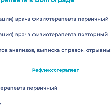
рапевта в Волгограде
тация) врача физиотерапевта первичный
тация) врача физиотерапевта повторный
ов анализов, выписка справок, отрывны
Рефлексотерапевт
терапевта первичный
и