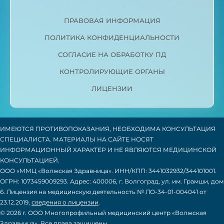
ПРАВОВАЯ ИНФОРМАЦИЯ
ПОЛИТИКА КОНФИДЕНЦИАЛЬНОСТИ
СОГЛАСИЕ НА ОБРАБОТКУ ПД
КОНТРОЛИРУЮЩИЕ ОРГАНЫ
ЛИЦЕНЗИИ
ИМЕЮТСЯ ПРОТИВОПОКАЗАНИЯ, НЕОБХОДИМА КОНСУЛЬТАЦИЯ
СПЕЦИАЛИСТА. МАТЕРИАЛЫ НА САЙТЕ НОСЯТ
ИНФОРМАЦИОННЫЙ ХАРАКТЕР И НЕ ЯВЛЯЮТСЯ МЕДИЦИНСКОЙ
КОНСУЛЬТАЦИЕЙ.
ООО «ММЦ «Волжская Здравница». ИНН/КПП: 3441032932/344101001.
ОГРН: 1073459009293. Адрес: 400006, г. Волгоград, ул. им. Грамши, дом
6. Лицензия на медицинскую деятельность № ЛО-34-01-004041 от
23.12.2019,
сведения о лицензии
.
© 2026 г. ООО Многопрофильный медицинский центр «Волжская
Здравница». Все права защищены.