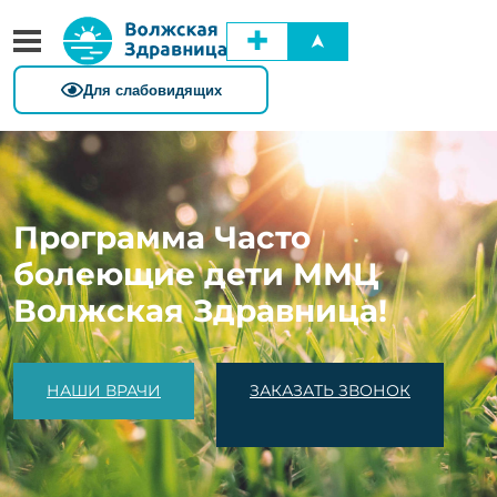
✚
➤
Программа Часто
болеющие дети ММЦ
Волжская Здравница!
НАШИ ВРАЧИ
ЗАКАЗАТЬ ЗВОНОК