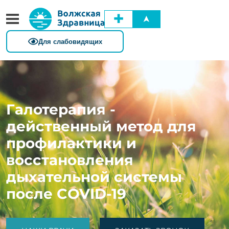
✚
➤
Галотерапия -
действенный метод для
профилактики и
восстановления
дыхательной системы
после COVID-19