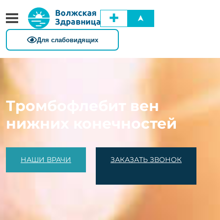
✚
➤
Тромбофлебит вен
нижних конечностей
НАШИ ВРАЧИ
ЗАКАЗАТЬ ЗВОНОК